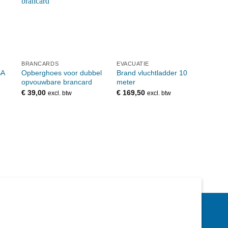
BRANCARDS
EVACUATIE
BRA
SA
Opberghoes voor dubbel
Brand vluchtladder 10
Set 
opvouwbare brancard
meter
voor
€
39,00
€
169,50
€
26,
excl. btw
excl. btw