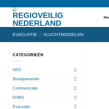
Ga
naar
inhoud
Ho
EVACUATIE
/
VLUCHTMIDDELEN
CATEGORIEËN
AED
Brandpreventie
Communicatie
EHBO
Evacuatie