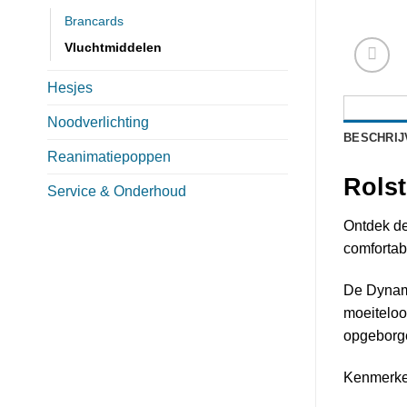
Brancards
Vluchtmiddelen
Hesjes
Noodverlichting
BESCHRIJ
Reanimatiepoppen
Rols
Service & Onderhoud
Ontdek de
comfortab
De Dynami
moeiteloo
opgeborge
Kenmerke