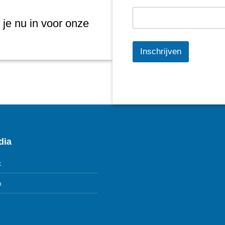
 je nu in voor onze
Inschrijven
dia
k
m