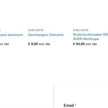
S
EVACUATIE
EVACUATIE
Rook/vluchtmasker M
card aluminium
Deurhangers Ontruimd
AUER MiniScape
€
9,00
€
54,00
xcl. btw
excl. btw
excl. btw
Email
*