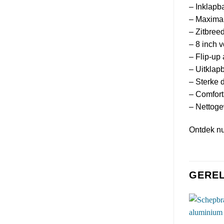
– Inklapb
– Maximal
– Zitbree
– 8 inch 
– Flip-up
– Uitklap
– Sterke 
– Comfort
– Nettoge
Ontdek nu
GERE