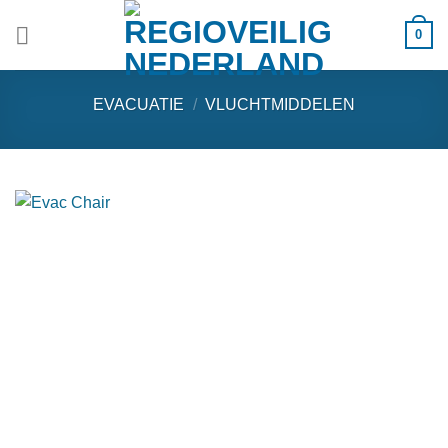
Ga
0
naar
inhoud
EVACUATIE
/
VLUCHTMIDDELEN