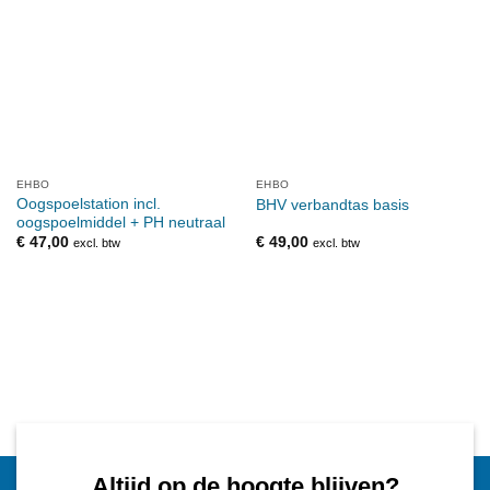
EHBO
EHBO
Oogspoelstation incl.
BHV verbandtas basis
oogspoelmiddel + PH neutraal
€
47,00
€
49,00
excl. btw
excl. btw
Altijd op de hoogte blijven?