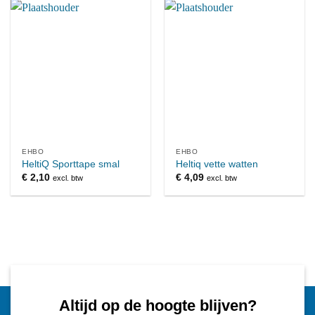
EHBO
EHBO
HeltiQ Sporttape smal
Heltiq vette watten
€
2,10
€
4,09
excl. btw
excl. btw
Altijd op de hoogte blijven?