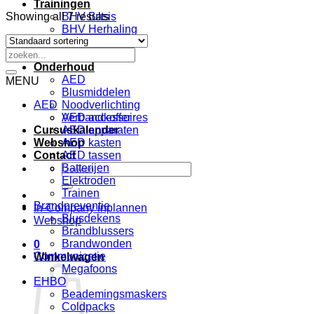
Trainingen
Showing all 7 results
BHV Basis
BHV Herhaling
EHBO
Zoeken
VCA
naar:
Onderhoud
AED
MENU
Blusmiddelen
AED
Noodverlichting
Verbandkoffer
AED accessoires
Cursuskalender
AED apparaten
Webshop
AED kasten
Contact
AED tassen
Zoeken
Batterijen
naar:
Elektroden
Trainen
Brandpreventie
In-Company inplannen
Blusdekens
Webshop
Brandblussers
Brandwonden
0
Communicatie
Winkelwagen
Megafoons
EHBO
Beademingsmaskers
Coldpacks