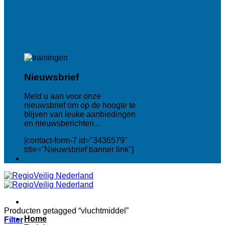
Nieuwsbrief
Meld u aan voor onze
nieuwsbrief om op de hoogte te
blijven van leuke aanbiedingen
en nieuwsberichten...
[contact-form-7 id="3436579"
title="Nieuwsbrief banner link"]
Producten getagged “vluchtmiddel”
Home
Filter