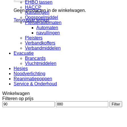
EHBO tassen
HACCP
Geen producten in de winkelwagen.
Navullingen
Oogspoelmiddel
Terug naar winkel
Pleisterautomaten
Automaten
navullingen
Pleisters
Verbandkoffers
Verbandmiddelen
Evacuatie
Brancards
Vluchtmiddelen
Hesjes
Noodverlichting
Reanimatiepoppen
Service & Onderhoud
Winkelwagen
Filteren op prijs
Min.
Max.
Filter
prijs
prijs