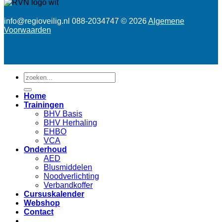
info@regioveilig.nl 088-2034747 © 2026
Algemene
Voorwaarden
Zoeken
naar:
Home
Trainingen
BHV Basis
BHV Herhaling
EHBO
VCA
Onderhoud
AED
Blusmiddelen
Noodverlichting
Verbandkoffer
Cursuskalender
Webshop
Contact