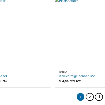
EHBO
ndsel
Knievormige schaar RVS
€
3,45
l. btw
excl. btw
1
2