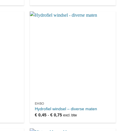
EHBO
Hydrofiel windsel – diverse maten
Prijsklasse:
€
0,45
-
€
0,75
excl. btw
€ 0,45
tot
€ 0,75