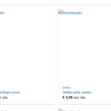
EHBO
orttape smal
Heltiq vette watten
€
4,09
l. btw
excl. btw