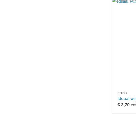
EHBO
Ideaal wi
€
2,70
exc