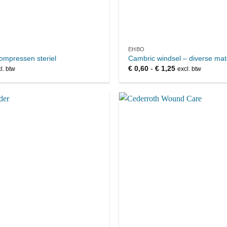
EHBO
ompressen steriel
Cambric windsel – diverse ma
Prijsklasse:
€
0,60
-
€
1,25
l. btw
excl. btw
€ 0,60
tot
€ 1,25