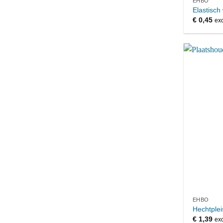
EHBO
Elastisch
€
0,45
exc
EHBO
Hechtplei
€
1,39
exc