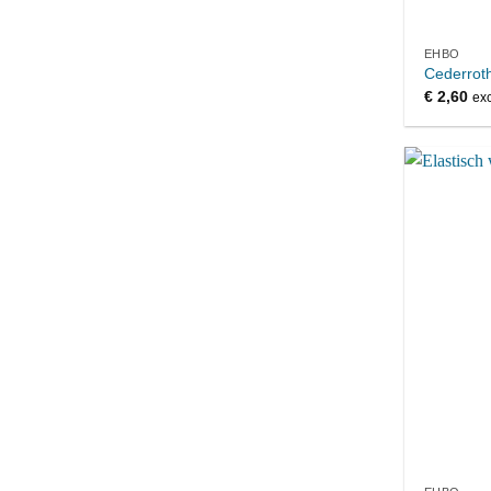
EHBO
Cederroth
€
2,60
exc