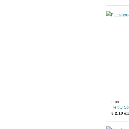
EHBO
HeltiQ Sp
€
2,10
exc