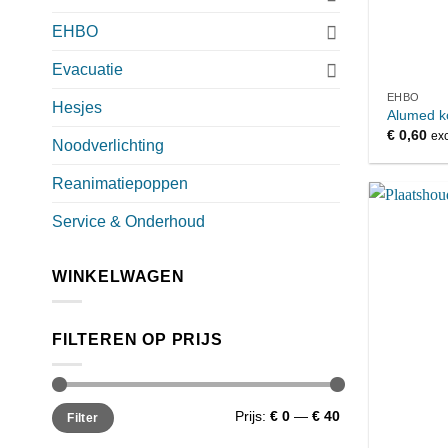
EHBO
Evacuatie
EHBO
Hesjes
Alumed k
€
0,60
exc
Noodverlichting
Reanimatiepoppen
Service & Onderhoud
WINKELWAGEN
FILTEREN OP PRIJS
Min.
Max.
Prijs:
€ 0
—
€ 40
Filter
prijs
prijs