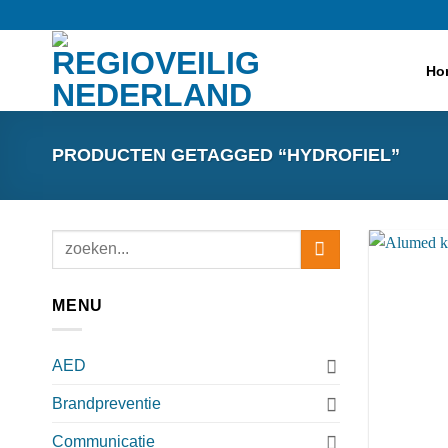
Ga
naar
inhoud
Ho
PRODUCTEN GETAGGED “HYDROFIEL”
Zoeken
naar:
MENU
AED
Brandpreventie
Communicatie