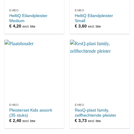
EHBO
EHBO
HeltiQ Eilandpleister
HeltiQ Eilandpleister
Medium
Small
€
4,20
€
3,60
excl. btw
excl. btw
EHBO
EHBO
Pleisterset Kids assorti
ResQ-plast family,
(35 stuks)
zelfhechtende pleister
€
2,40
€
3,73
excl. btw
excl. btw