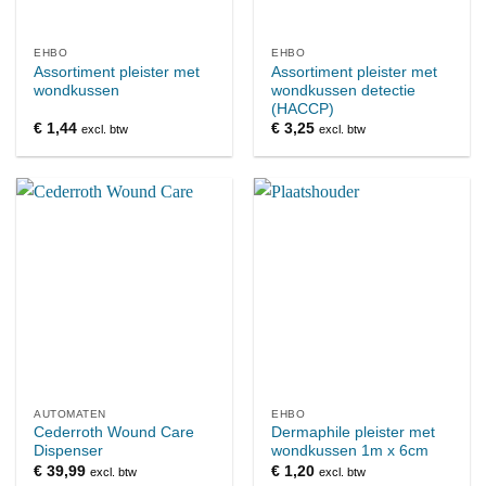
EHBO
EHBO
Assortiment pleister met
Assortiment pleister met
wondkussen
wondkussen detectie
(HACCP)
€
1,44
€
3,25
excl. btw
excl. btw
AUTOMATEN
EHBO
Cederroth Wound Care
Dermaphile pleister met
Dispenser
wondkussen 1m x 6cm
€
39,99
€
1,20
excl. btw
excl. btw