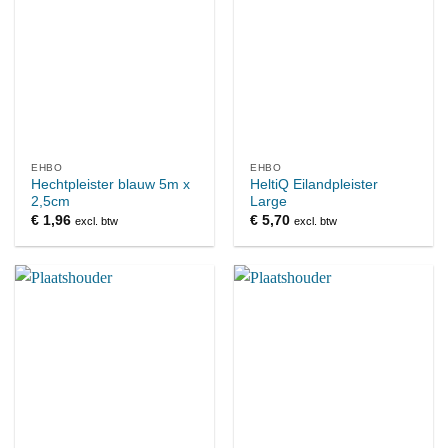
EHBO
EHBO
Hechtpleister blauw 5m x
HeltiQ Eilandpleister
2,5cm
Large
€
1,96
€
5,70
excl. btw
excl. btw