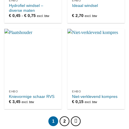
EHBO
EHBO
Hydrofiel windsel –
Ideaal windsel
diverse maten
Prijsklasse:
€
0,45
-
€
0,75
€
2,70
excl. btw
excl. btw
€ 0,45
tot
€ 0,75
EHBO
EHBO
Knievormige schaar RVS
Niet-verklevend kompres
€
3,45
€
0,15
excl. btw
excl. btw
1
2