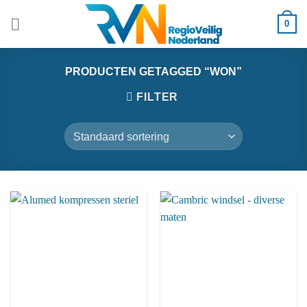
Ga
0
naar
inhoud
PRODUCTEN GETAGGED “WON”
FILTER