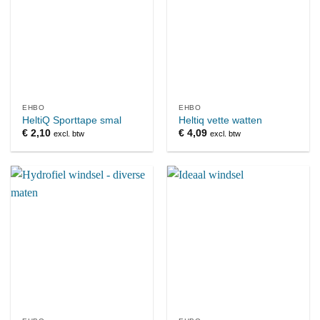
EHBO
EHBO
HeltiQ Sporttape smal
Heltiq vette watten
€
2,10
€
4,09
excl. btw
excl. btw