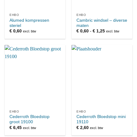
EHBO
EHBO
Alumed kompressen
Cambric windsel – diverse
steriel
maten
Prijsklasse:
€
0,60
€
0,60
-
€
1,25
excl. btw
excl. btw
€ 0,60
tot
€ 1,25
EHBO
EHBO
Cederroth Bloedstop
Cederroth Bloedstop mini
groot 19100
19110
€
6,45
€
2,60
excl. btw
excl. btw